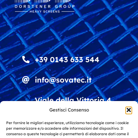
+39 0143 633 544
info@sovatec.it
Viale della Vittoria 4
15060 Stazzano (AL)
Gestisci Consenso
Italy
Per fornire le migliori esperienze, utilizziamo tecnologie come i cookie
per memorizzare e/o accedere alle informazioni del dispositivo. Il
Soluzioni per vagliatura e riciclo
consenso a queste tecnologie ci permetterà di elaborare dati come il