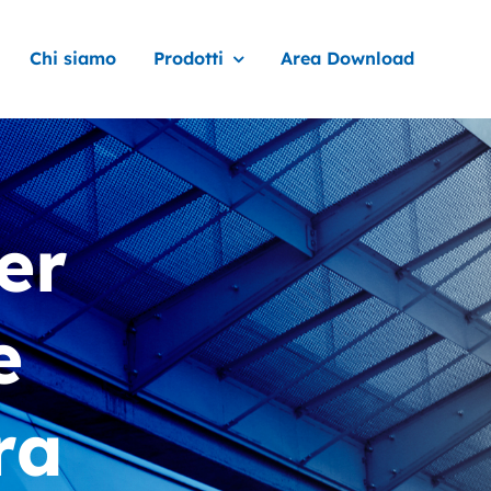
Chi siamo
Prodotti
Area Download
er
e
ra