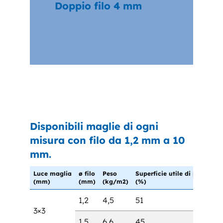
Doppio filo 4 mm
Disponibili maglie di ogni
misura con filo da 1,2 mm a 10
mm.
Luce maglia
ø filo
Peso
Superficie utile di passaggi
(mm)
(mm)
(kg/m2)
(%)
1,2
4,5
51
3×3
1,5
6,6
45