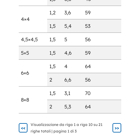
1,2
3,6
59
4×4
1,5
5,4
53
4,5×4,5
1,5
5
56
5×5
1,5
4,6
59
1,5
4
64
6×6
2
6,6
56
1,5
3,1
70
8×8
2
5,3
64
Visualizzazione da riga 1 a riga 10 su 21
<<
>>
righe totali | pagina 1 di 3