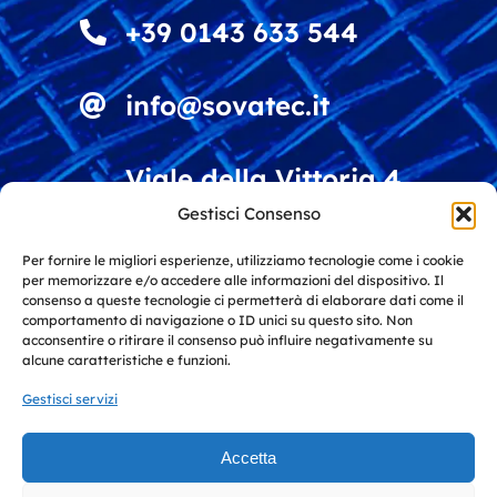
+39 0143 633 544
info@sovatec.it
Viale della Vittoria 4
15060 Stazzano (AL)
Gestisci Consenso
Italy
Per fornire le migliori esperienze, utilizziamo tecnologie come i cookie
per memorizzare e/o accedere alle informazioni del dispositivo. Il
Soluzioni per vagliatura e riciclo
consenso a queste tecnologie ci permetterà di elaborare dati come il
comportamento di navigazione o ID unici su questo sito. Non
materiali
acconsentire o ritirare il consenso può influire negativamente su
alcune caratteristiche e funzioni.
Gestisci servizi
Soluzioni per l'industria e
l'architettura
Accetta