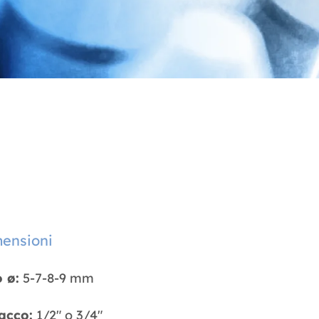
ensioni
o ø:
5-7-8-9 mm
acco:
1/2" o 3/4"