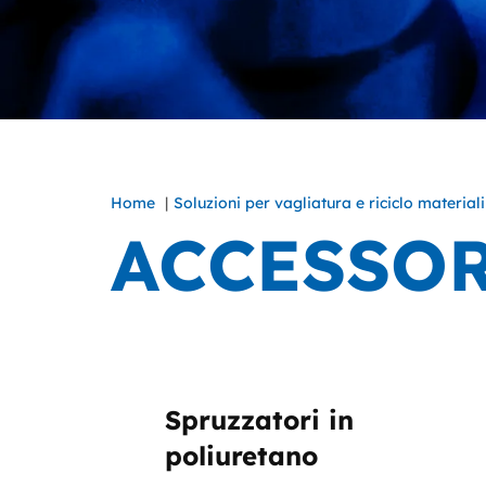
Home
Soluzioni per vagliatura e riciclo materiali
ACCESSO
Spruzzatori in
poliuretano