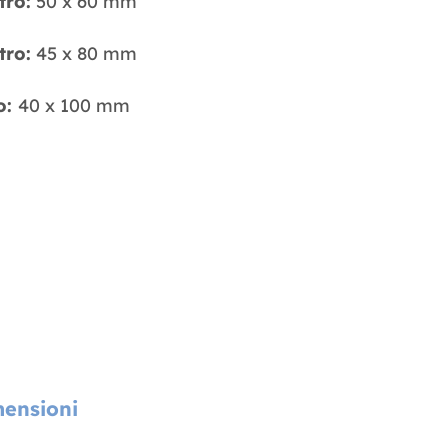
tro:
50 x 60 mm
tro:
45 x 80 mm
o:
40 x 100 mm
ensioni