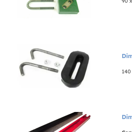
90 
Dim
140
Dim