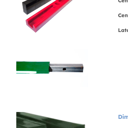
Cen
Cen
Lat
Dim