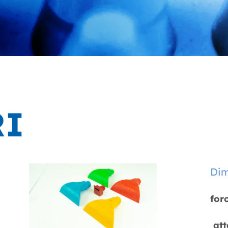
RI
Dim
for
att