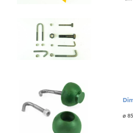
Dim
ø 8