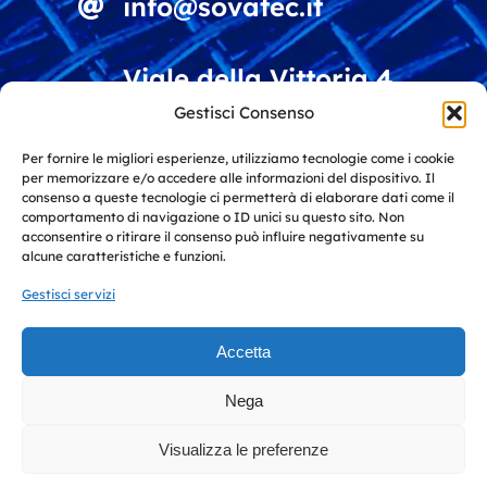
info@sovatec.it
Viale della Vittoria 4
15060 Stazzano (AL)
Gestisci Consenso
Italy
Per fornire le migliori esperienze, utilizziamo tecnologie come i cookie
per memorizzare e/o accedere alle informazioni del dispositivo. Il
Soluzioni per vagliatura e riciclo
consenso a queste tecnologie ci permetterà di elaborare dati come il
comportamento di navigazione o ID unici su questo sito. Non
materiali
acconsentire o ritirare il consenso può influire negativamente su
alcune caratteristiche e funzioni.
Gestisci servizi
Soluzioni per l'industria e
l'architettura
Accetta
Toggle
Nega
Navigation
© 2026 Sovatec S.r.l. • All Rights Reserved • Cap. Soc.: €
Privacy policy
10.000,00 Iscriz. Reg. Imprese AL P.I./C.F: IT 02754750061
Visualizza le preferenze
• Agency
Petercom