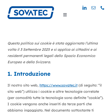
Salta
al
Toggle
contenuto
Navigation
Questa politica sui cookie è stata aggiornata l’ultima
volta il 3 Settembre 2025 e si applica ai cittadini e ai
residenti permanenti legali dello Spazio Economico
Europeo e della Svizzera.
1. Introduzione
Il nostro sito web,
https://www.sovatec.it
(di seguito: “il
sito web”) utilizza i cookie e altre tecnologie correlate
(per comodità tutte le tecnologie sono definite “cookie”).
I cookie vengono anche inseriti da terze parti che
abbiamo ingaggiato. Nel documento sottostante ti