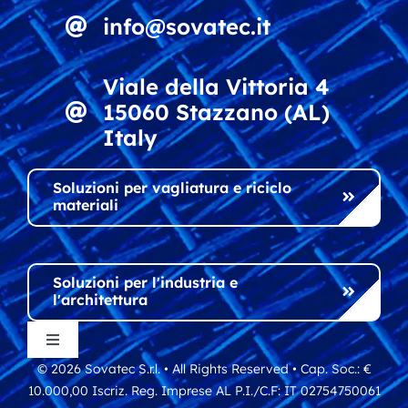
info@sovatec.it
Viale della Vittoria 4
15060 Stazzano (AL)
Italy
Soluzioni per vagliatura e riciclo
materiali
Soluzioni per l'industria e
l'architettura
Toggle
Navigation
© 2026 Sovatec S.r.l. • All Rights Reserved • Cap. Soc.: €
Privacy policy
10.000,00 Iscriz. Reg. Imprese AL P.I./C.F: IT 02754750061