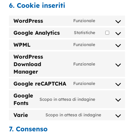
6. Cookie inseriti
WordPress
Funzionale
Consent
to
Google Analytics
Statistiche
Consent
service
to
WPML
Funzionale
wordpress
Consent
service
to
WordPress
google-
service
Download
Funzionale
analytics
Consent
wpml
Manager
to
service
Google reCAPTCHA
Funzionale
Consent
wordpress-
to
Google
download-
Scopo in attesa di indagine
service
Fonts
Consent
manager
google-
to
Varie
Scopo in attesa di indagine
recaptcha
service
Consent
google-
to
7. Consenso
fonts
service