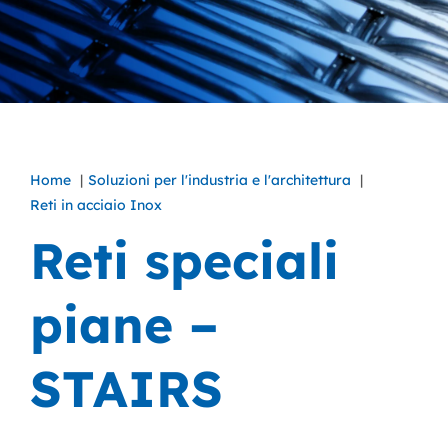
Home
Soluzioni per l'industria e l'architettura
Reti in acciaio Inox
Reti speciali
piane –
STAIRS