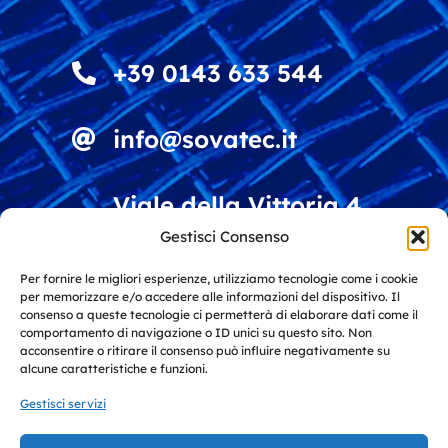
+39 0143 633 544
info@sovatec.it
Viale della Vittoria 4
15060 Stazzano (AL)
Gestisci Consenso
Italy
Per fornire le migliori esperienze, utilizziamo tecnologie come i cookie
per memorizzare e/o accedere alle informazioni del dispositivo. Il
Soluzioni per vagliatura e riciclo
consenso a queste tecnologie ci permetterà di elaborare dati come il
comportamento di navigazione o ID unici su questo sito. Non
materiali
acconsentire o ritirare il consenso può influire negativamente su
alcune caratteristiche e funzioni.
Gestisci servizi
Soluzioni per l'industria e
l'architettura