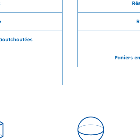
s
Rés
e
R
caoutchoutées
Paniers en