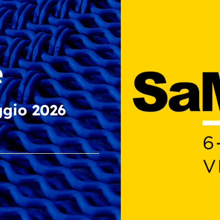
e
e
au catalogue
gio 2026
riblage et le
iaux »