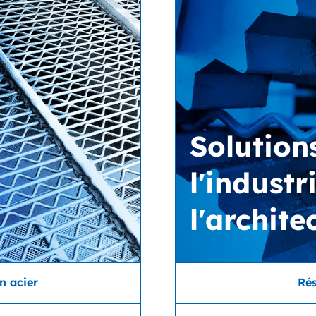
Solution
l'industr
l'archite
en acier
Rés