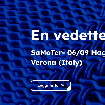
En vedett
En vedett
Découvrez le nouve
SaMoTer- 06/09 Mag
« Solutions pour le c
Verona (Italy)
recyclage des matér
Leggi tutto
Leggi tutto