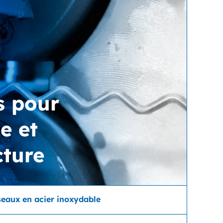
s pour
ie et
cture
eaux en acier inoxydable