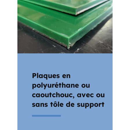
Plaques en
polyuréthane ou
caoutchouc, avec ou
sans tôle de support