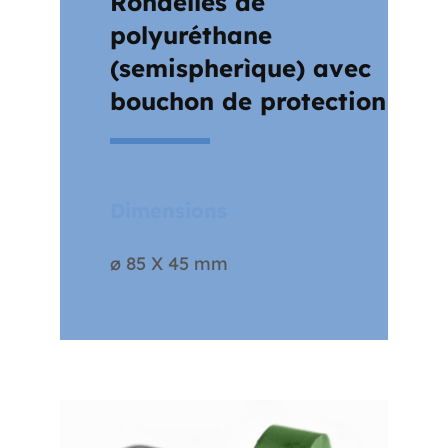
Rondelles de
polyuréthane
(semispherìque) avec
bouchon de protection
Dimensions
ø 85 X 45 mm