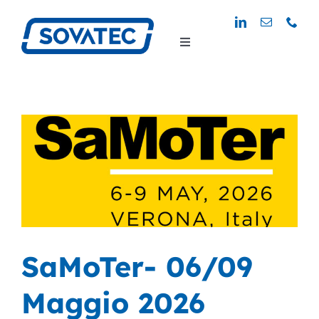
Salta
al
Toggle
contenuto
Navigation
SaMoTer- 06/09
Maggio 2026