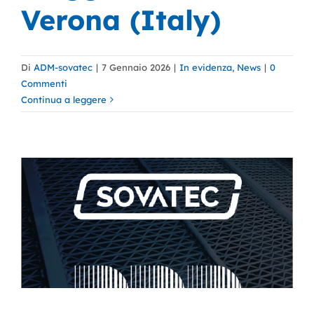
Verona (Italy)
Di
ADM-sovatec
|
7 Gennaio 2026
|
In evidenza
,
News
|
0
Commenti
Continua a leggere