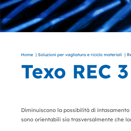
Home
Soluzioni per vagliatura e riciclo materiali
Re
Texo REC 3
Diminuiscono la possibilità di intasamento 
sono orientabili sia trasversalmente che lo