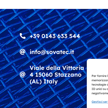
+39 0143 633 544
info@sovatec.it
Viale della Vittoria
4 15060 Stazzano
Per fornire 
(AL) Italy
memorizzare
tecnologie 
ID unici su 
negativamen
Gestisci ser