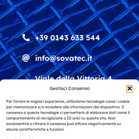
+39 0143 633 544
info@sovatec.it
Viale della Vittoria 4
15060 Stazzano (AL)
Gestisci Consenso
Italy
Per fornire le migliori esperienze, utilizziamo tecnologie come i cookie
per memorizzare e/o accedere alle informazioni del dispositivo. Il
Soluzioni per vagliatura e riciclo
consenso a queste tecnologie ci permetterà di elaborare dati come il
materiali
comportamento di navigazione o ID unici su questo sito. Non
acconsentire o ritirare il consenso può influire negativamente su
alcune caratteristiche e funzioni.