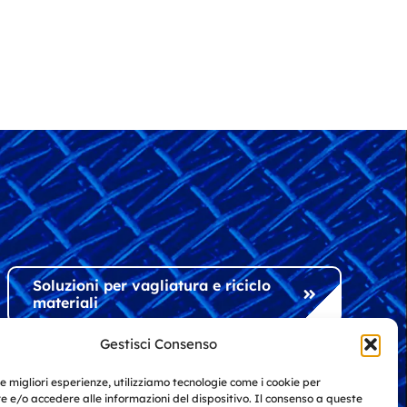
Soluzioni per vagliatura e riciclo
materiali
Gestisci Consenso
Soluzioni per l'industria e
le migliori esperienze, utilizziamo tecnologie come i cookie per
l'architettura
 e/o accedere alle informazioni del dispositivo. Il consenso a queste