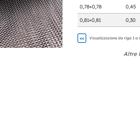
0,78×0,78
0,45
0,81×0,81
0,30
<<
Visualizzazione da riga 1 a r
Altre 