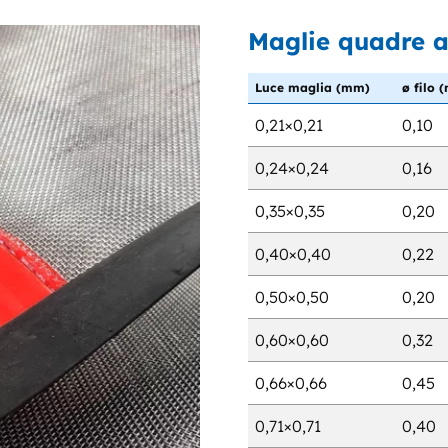
Maglie quadre 
Luce maglia (mm)
ø filo 
0,21×0,21
0,10
0,24×0,24
0,16
0,35×0,35
0,20
0,40×0,40
0,22
0,50×0,50
0,20
0,60×0,60
0,32
0,66×0,66
0,45
0,71×0,71
0,40