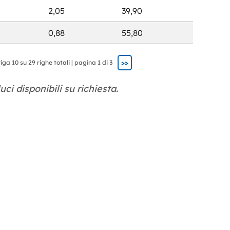
2,05
39,90
0,88
55,80
>>
iga 10 su 29 righe totali | pagina 1 di 3
luci disponibili su richiesta.