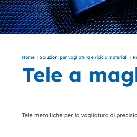
Home
Soluzioni per vagliatura e riciclo materiali
Re
Tele a mag
Tele metalliche per la vagliatura di precisio