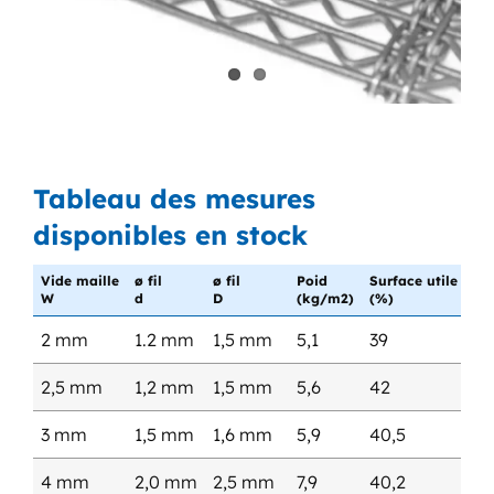
Tableau des mesures
disponibles en stock
Vide maille
ø fil
ø fil
Poid
Surface utile
W
d
D
(kg/m2)
(%)
2 mm
1.2 mm
1,5 mm
5,1
39
2,5 mm
1,2 mm
1,5 mm
5,6
42
3 mm
1,5 mm
1,6 mm
5,9
40,5
4 mm
2,0 mm
2,5 mm
7,9
40,2