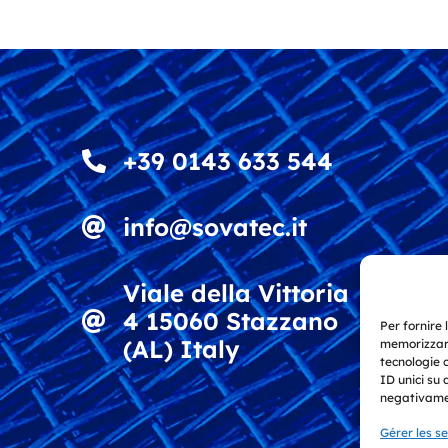
+39 0143 633 544
info@sovatec.it
Viale della Vittoria
4 15060 Stazzano
Per fornire 
(AL) Italy
memorizzare
tecnologie 
ID unici su 
negativamen
Gérer les s