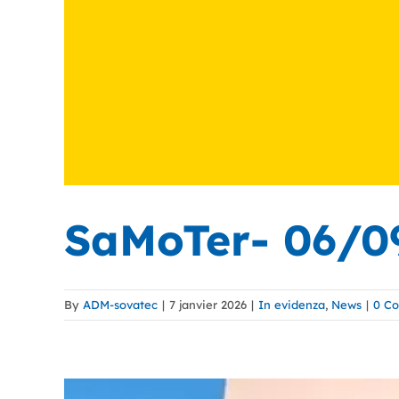
SaMoTer- 06/09
By
ADM-sovatec
|
7 janvier 2026
|
In evidenza
,
News
|
0 C