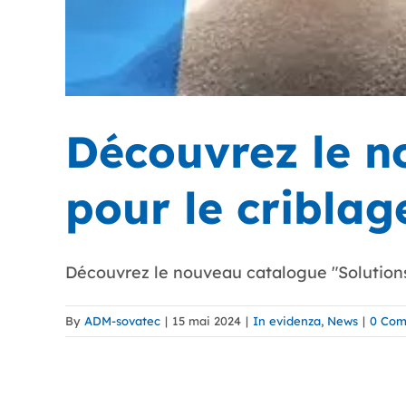
Découvrez le n
pour le criblag
Découvrez le nouveau catalogue "Solutions p
By
ADM-sovatec
|
15 mai 2024
|
In evidenza
,
News
|
0 Com