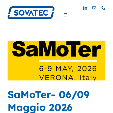
Skip
to
Toggle
content
Navigation
SaMoTer- 06/09
Maggio 2026