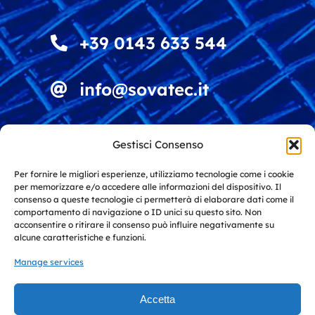
+39 0143 633 544
info@sovatec.it
Viale della Vittoria 4
Gestisci Consenso
15060 Stazzano (AL)
Italy
Per fornire le migliori esperienze, utilizziamo tecnologie come i cookie
per memorizzare e/o accedere alle informazioni del dispositivo. Il
consenso a queste tecnologie ci permetterà di elaborare dati come il
Solutions for screening and recycling
comportamento di navigazione o ID unici su questo sito. Non
acconsentire o ritirare il consenso può influire negativamente su
alcune caratteristiche e funzioni.
Manage services
Solutions for industry and
architecture
Accetta