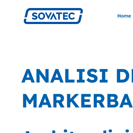
Salta
al
Home
contenuto
ANALISI 
MARKERBA